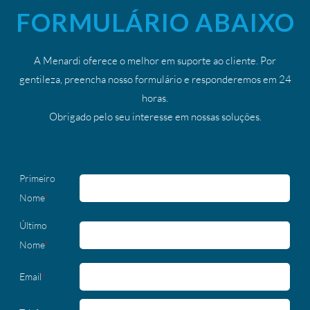
FORMULÁRIO ABAIXO
A Menardi oferece o melhor em suporte ao cliente. Por
gentileza, preencha nosso formulário e responderemos em 24
horas.
Obrigado pelo seu interesse em nossas soluções.
Primeiro
Nome
*
Último
Nome
*
Email
*