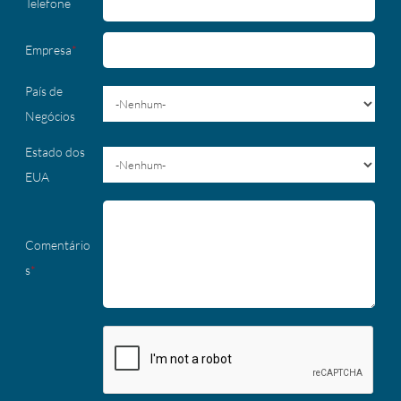
Telefone
Empresa
*
País de
Negócios
Estado dos
EUA
Comentário
s
*