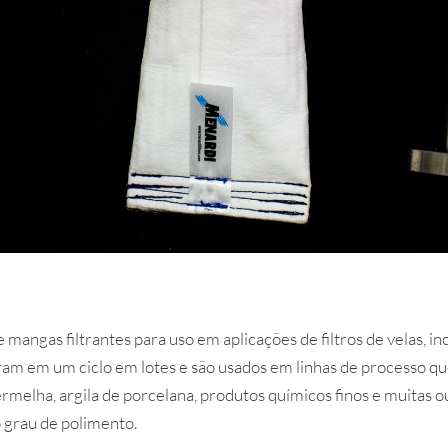
e mangas filtrantes para uso em aplicações de filtros de velas,
peram em um ciclo em lotes e são usados em linhas de processo qu
rmelha, argila de porcelana, produtos químicos finos e muitas 
o grau de polimento.