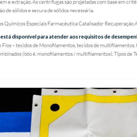
vagem e extração. As centrífugas são projetadas com base em cri
o de sólidos e secura de sólidos necessária.
os Químicos Especiais Farmacêutica Catalisador Recuperação 
o está disponível para atender aos requisitos de desempen
e Fios – tecidos de Monofilamentos, tecidos de multifilamentos, 
mbinados (isto é, monofilamentos / multifilamentos). Tipos de Te