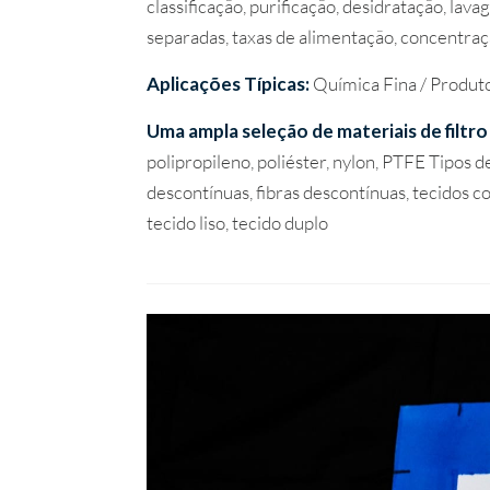
classificação, purificação, desidratação, la
separadas, taxas de alimentação, concentraçã
Aplicações Típicas:
Química Fina / Produt
Uma ampla seleção de materiais de filtr
polipropileno, poliéster, nylon, PTFE Tipos d
descontínuas, fibras descontínuas, tecidos co
tecido liso, tecido duplo