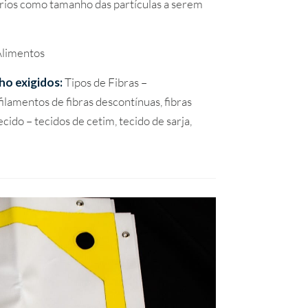
térios como tamanho das partículas a serem
Alimentos
ho exigidos:
Tipos de Fibras –
filamentos de fibras descontínuas, fibras
cido – tecidos de cetim, tecido de sarja,