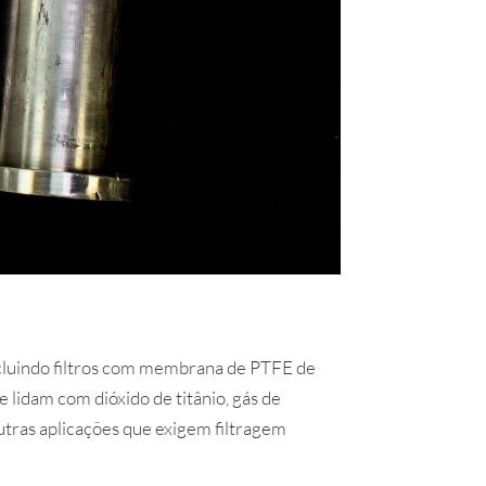
 incluindo filtros com membrana de PTFE de
e lidam com dióxido de titânio, gás de
outras aplicações que exigem filtragem