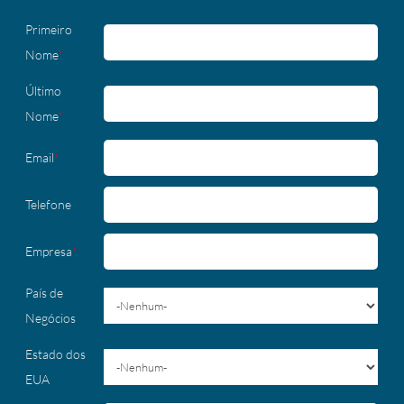
Primeiro
Nome
*
Último
Nome
*
Email
*
Telefone
Empresa
*
País de
Negócios
Estado dos
EUA