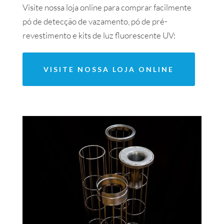
Visite nossa loja online para comprar facilmente
pó de detecção de vazamento, pó de pré-
revestimento e kits de luz fluorescente UV:
VISITE NOSSA LOJA ONLINE