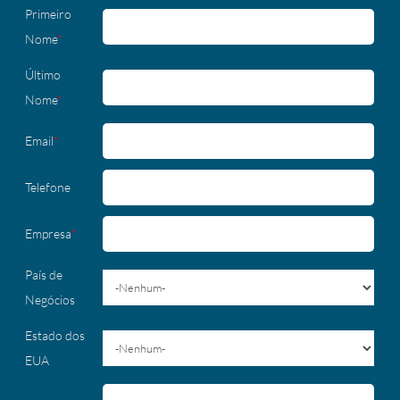
Primeiro
Nome
*
Último
Nome
*
Email
*
Telefone
Empresa
*
País de
Negócios
Estado dos
EUA