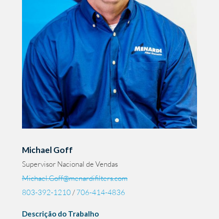
Michael Goff
Supervisor Nacional de Vendas
Michael.Goff@menardifilters.com
803-392-1210
/
706-414-4836
Descrição do Trabalho